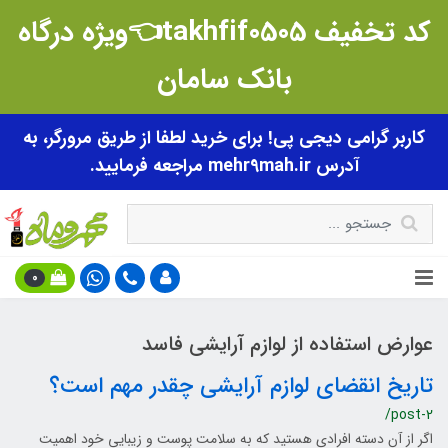
کد تخفیف takhfif0505👈ویژه درگاه
بانک سامان
کاربر گرامی دیجی پی! برای خرید لطفا از طریق مرورگر، به
آدرس mehr9mah.ir مراجعه فرمایید.
0
عوارض استفاده از لوازم آرایشی فاسد
تاریخ انقضای لوازم آرایشی چقدر مهم است؟
/post-2
اگر از آن دسته افرادی هستید که به سلامت پوست و زیبایی خود اهمیت