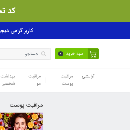
کد تخفیف akhfif0505
کاربر گرامی دیجی پی! ب
سبد خرید
0
آرایشی
مراقبت
مراقبت
بهداشت
پوست
مو
شخصی
مراقبت پوست