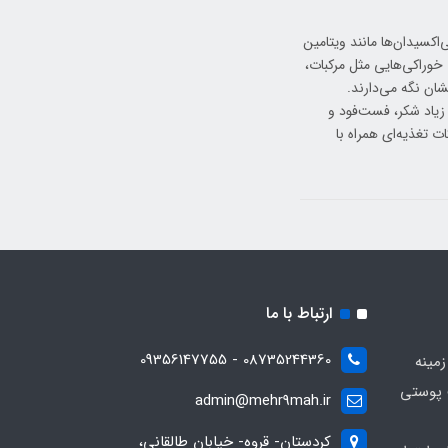
اکسیدان‌ها مانند ویتامین
 خوراکی‌هایی مثل مرکبات،
ان نگه می‌دارند.
زیاد شکر، فست‌فود و
 تغذیه‌ای همراه با
ارتباط با ما
08735244360 - 09356147755
زمینه
 پوستی
admin@mehr9mah.ir
کردستان- قروه- خیابان طالقانی،