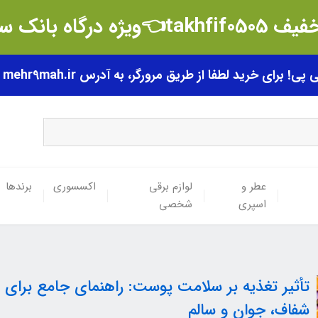
t👈ویژه درگاه بانک سامان
رای خرید لطفا از طریق مرورگر، به آدرس mehr9mah.ir مراجعه فرمایید.
عطر و
لوازم برقی
اکسسوری
برندها
اسپری
شخصی
تأثیر تغذیه بر سلامت پوست: راهنمای جامع برای
شفاف، جوان و سالم