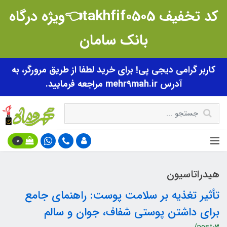
کد تخفیف takhfif0505👈ویژه درگاه
بانک سامان
کاربر گرامی دیجی پی! برای خرید لطفا از طریق مرورگر، به
آدرس mehr9mah.ir مراجعه فرمایید.
0
هیدراتاسیون
تأثیر تغذیه بر سلامت پوست: راهنمای جامع
برای داشتن پوستی شفاف، جوان و سالم