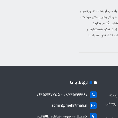
اکسیدان‌ها مانند ویتامین
 خوراکی‌هایی مثل مرکبات،
ان نگه می‌دارند.
زیاد شکر، فست‌فود و
 تغذیه‌ای همراه با
ارتباط با ما
08735244360 - 09356147755
زمینه
 پوستی
admin@mehr9mah.ir
کردستان- قروه- خیابان طالقانی،