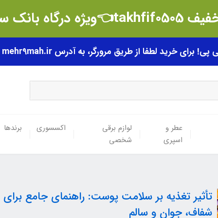
t👈ویژه درگاه بانک سامان
رای خرید لطفا از طریق مرورگر، به آدرس mehr9mah.ir مراجعه فرمایید.
عطر و
لوازم برقی
اکسسوری
برندها
اسپری
شخصی
تأثیر تغذیه بر سلامت پوست: راهنمای جامع برای
شفاف، جوان و سالم