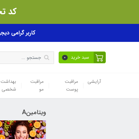
کد تخفیف akhfif0505
کاربر گرامی دیجی پی! ب
سبد خرید
0
آرایشی
مراقبت
مراقبت
بهداشت
پوست
مو
شخصی
ویتامینA