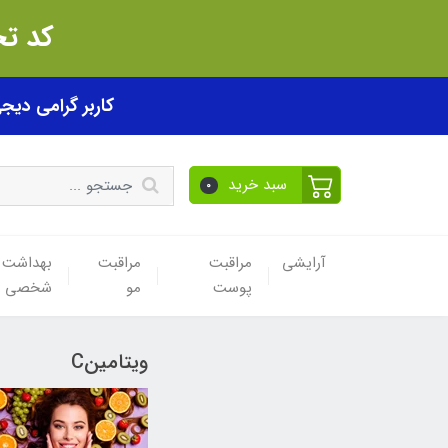
کد تخفیف akhfif0505
کاربر گرامی دیجی پی! ب
سبد خرید
0
آرایشی
مراقبت
مراقبت
بهداشت
پوست
مو
شخصی
ویتامینC