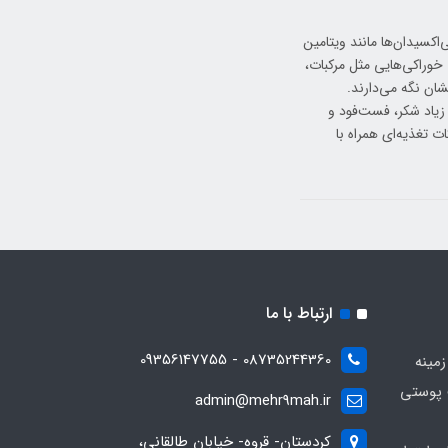
اکسیدان‌ها مانند ویتامین
 خوراکی‌هایی مثل مرکبات،
ان نگه می‌دارند.
زیاد شکر، فست‌فود و
 تغذیه‌ای همراه با
ارتباط با ما
08735244360 - 09356147755
زمینه
 پوستی
admin@mehr9mah.ir
کردستان- قروه- خیابان طالقانی،