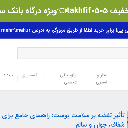
t👈ویژه درگاه بانک سامان
رای خرید لطفا از طریق مرورگر، به آدرس mehr9mah.ir مراجعه فرمایید.
عطر و
لوازم برقی
اکسسوری
برندها
اسپری
شخصی
تأثیر تغذیه بر سلامت پوست: راهنمای جامع برای
شفاف، جوان و سالم