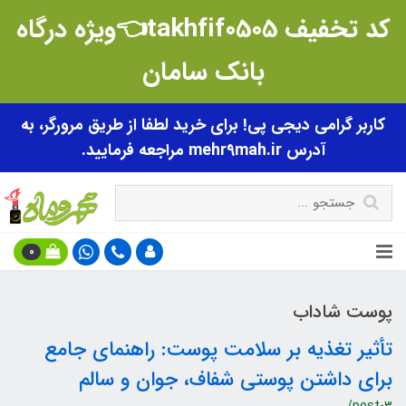
کد تخفیف takhfif0505👈ویژه درگاه
بانک سامان
کاربر گرامی دیجی پی! برای خرید لطفا از طریق مرورگر، به
آدرس mehr9mah.ir مراجعه فرمایید.
0
پوست شاداب
تأثیر تغذیه بر سلامت پوست: راهنمای جامع
برای داشتن پوستی شفاف، جوان و سالم