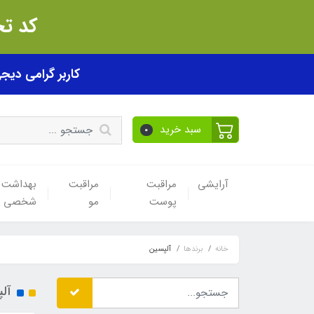
کد تخفیف akhfif0505
کاربر گرامی دیجی پی! ب
سبد خرید
0
آرایشی
مراقبت
مراقبت
بهداشت
پوست
مو
شخصی
خانه
برندها
آلپسین
آل