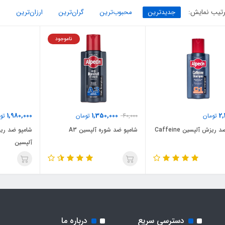
تیب نمایش:
جدیدترین
محبوب‌ترین
گران‌ترین
ارزان‌ترین
ناموجود
1,980,000
1,350,000
2,
تومان
40,000
تومان
توم
شامپو ضد ریزش آلپسین Caffeine
شامپو ضد شوره آلپسین A3
شامپو ضد ری
آلپسین
دسترسی سریع
درباره ما