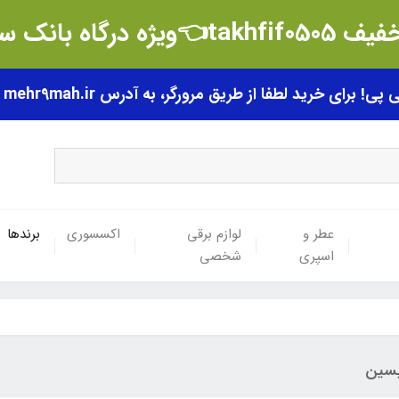
t👈ویژه درگاه بانک سامان
رای خرید لطفا از طریق مرورگر، به آدرس mehr9mah.ir مراجعه فرمایید.
عطر و
لوازم برقی
اکسسوری
برندها
اسپری
شخصی
پسین