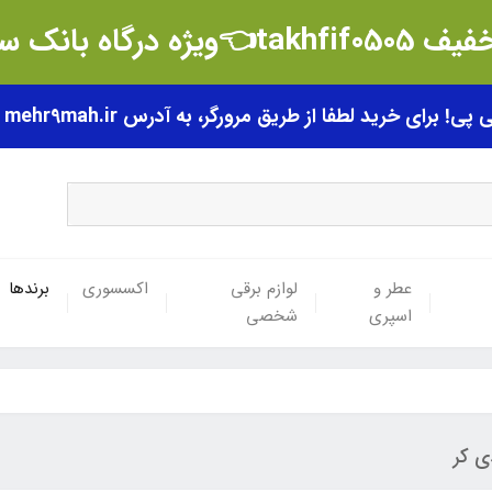
t👈ویژه درگاه بانک سامان
رای خرید لطفا از طریق مرورگر، به آدرس mehr9mah.ir مراجعه فرمایید.
عطر و
لوازم برقی
اکسسوری
برندها
اسپری
شخصی
ی کر