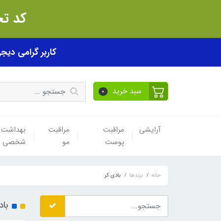
کد تخفیف akhfif0505
کاربر گرامی دیجی پی! ب
سبد خرید
0
آرایشی
مراقبت
مراقبت
بهداشت
پوست
مو
شخصی
خانه
برندها
بادی کر
باد