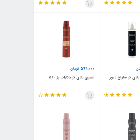
599,000
ان
تومان
ادی کر ساواج دیور
اسپری بادی کر باکارات رژ 540