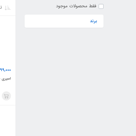
فقط محصولات موجود
تر
برند
99,000
اسپری ب