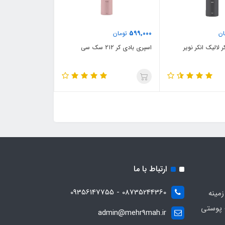
599,000
ان
تومان
 لالیک انکر نویر
اسپری بادی کر ۲۱۲ سک سی
ارتباط با ما
08735244360 - 09356147755
زمینه
 پوستی
admin@mehr9mah.ir