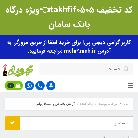
کد تخفیف takhfif0505👈ویژه درگاه
بانک سامان
کاربر گرامی دیجی پی! برای خرید لطفا از طریق مرورگر، به
آدرس mehr9mah.ir مراجعه فرمایید.
0
خانه
مراقبت پوست
پاک کننده
آرایش پاک کن و میسلار واتر