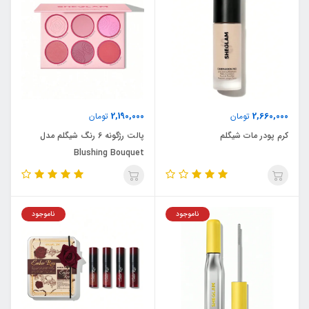
2,190,000
2,660,000
تومان
تومان
کرم پودر مات شیگلم
پالت رژگونه 6 رنگ شیگلم مدل
Blushing Bouquet
ناموجود
ناموجود