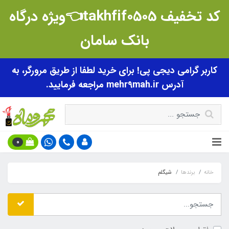
کد تخفیف takhfif0505👈ویژه درگاه
بانک سامان
کاربر گرامی دیجی پی! برای خرید لطفا از طریق مرورگر، به
آدرس mehr9mah.ir مراجعه فرمایید.
0
خانه
برندها
شیگلم