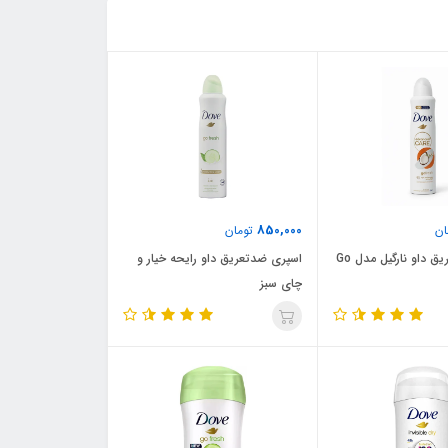
850,000
ان
تومان
اسپری ضدتعریق داو نارگیل مدل Go
اسپری ضدتعریق داو رایحه خیار و
چای سبز