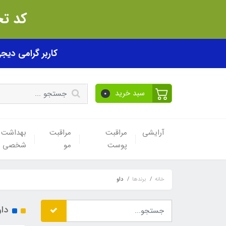
کد تخفیف akhfif0505
کاربر گرامی دیجی پی! ب
سبد خرید
0
آرایشی
مراقبت
مراقبت
بهداشت
پوست
مو
شخصی
خانه
برندها
داو
داو