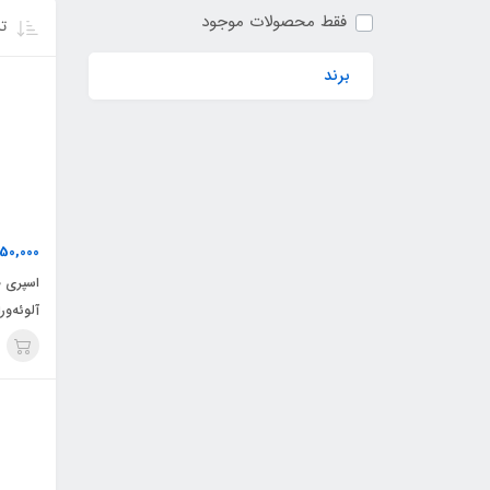
فقط محصولات موجود
تر
برند
50,000
اسپری ض
آلوئه‌ورا