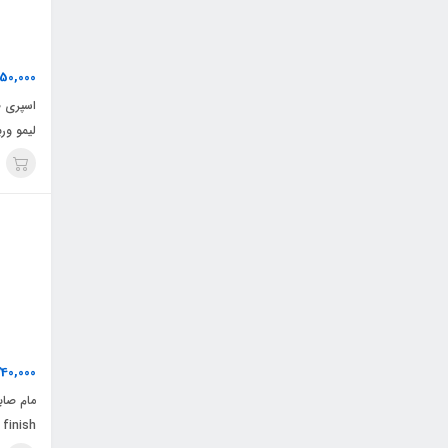
50,000
اسپری ض
لیمو ورب
40,000
finish