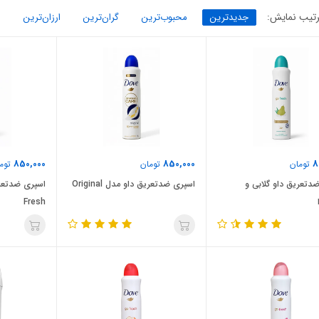
تیب نمایش:
جدیدترین
محبوب‌ترین
گران‌ترین
ارزان‌ترین
850,000
850,000
8
تومان
تومان
توم
دتعریق داو گلابی و
اسپری ضدتعریق داو مدل Original
Fresh