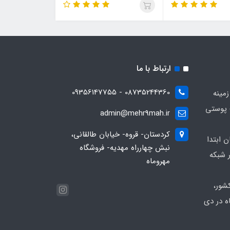
ارتباط با ما
08735244360 - 09356147755
زمینه
 پوستی
admin@mehr9mah.ir
کردستان- قروه- خیابان طالقانی،
ن ابتدا
نبش چهارراه مهدیه- فروشگاه
 شبکه
مهروماه
شور،
ه در دی