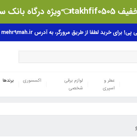
t👈ویژه درگاه بانک سامان
رای خرید لطفا از طریق مرورگر، به آدرس mehr9mah.ir مراجعه فرمایید.
عطر و
لوازم برقی
اکسسوری
برندها
اسپری
شخصی