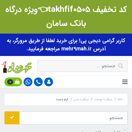
کد تخفیف takhfif0505👈ویژه درگاه
بانک سامان
کاربر گرامی دیجی پی! برای خرید لطفا از طریق مرورگر، به
آدرس mehr9mah.ir مراجعه فرمایید.
0
خانه
مراقبت پوست
مراقبت بدن
کرم دست