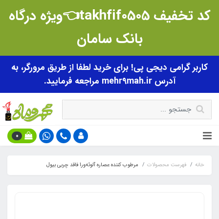
کد تخفیف takhfif0505👈ویژه درگاه
بانک سامان
کاربر گرامی دیجی پی! برای خرید لطفا از طریق مرورگر، به
آدرس mehr9mah.ir مراجعه فرمایید.
0
خانه
فهرست محصولات
مرطوب‌ کننده عصاره آلوئه‌ورا فاقد چربی بیول