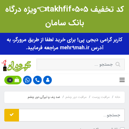
کد تخفیف takhfif0505👈ویژه درگاه
بانک سامان
کاربر گرامی دیجی پی! برای خرید لطفا از طریق مرورگر، به
آدرس mehr9mah.ir مراجعه فرمایید.
0
خانه
مراقبت پوست
مراقبت دور چشم
ضد پف و تیرگی دور چشم