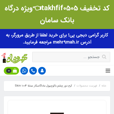
کد تخفیف takhfif0505👈ویژه درگاه
بانک سامان
کاربر گرامی دیجی پی! برای خرید لطفا از طریق مرورگر، به
آدرس mehr9mah.ir مراجعه فرمایید.
0
خانه
فهرست محصولات
کرم دور چشم باکوچیول ماداگاسکار سنتلا Skin 1004