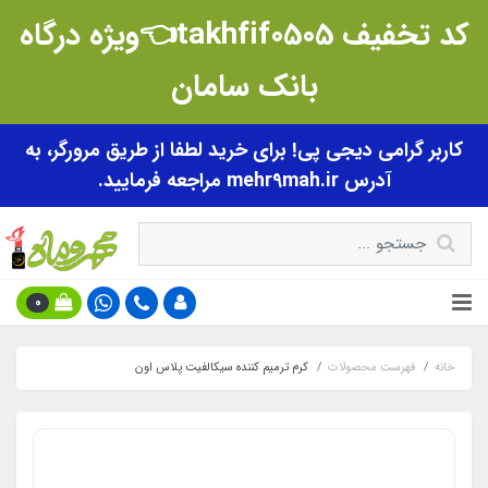
کد تخفیف takhfif0505👈ویژه درگاه
بانک سامان
کاربر گرامی دیجی پی! برای خرید لطفا از طریق مرورگر، به
آدرس mehr9mah.ir مراجعه فرمایید.
0
خانه
فهرست محصولات
کرم ترمیم کننده سیکالفیت پلاس اون