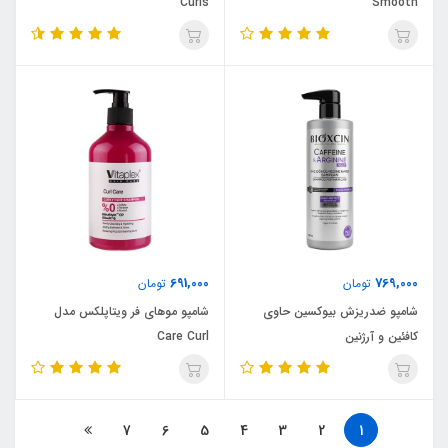
Curls
Smooth
691,000
769,000
تومان
تومان
شامپو ضدریزش بیوکسین حاوی
شامپو موهای فر ویتاپلکس مدل
کافئین و آرژنین
Care Curl
7
6
5
4
3
2
1