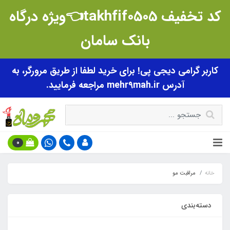
کد تخفیف takhfif0505👈ویژه درگاه
بانک سامان
کاربر گرامی دیجی پی! برای خرید لطفا از طریق مرورگر، به
آدرس mehr9mah.ir مراجعه فرمایید.
0
خانه
مراقبت مو
دسته‌بندی