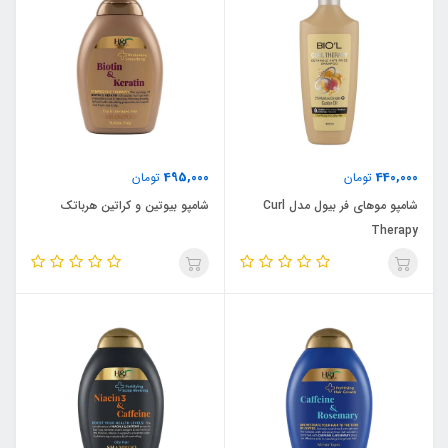
495,000
440,000
تومان
تومان
شامپو موهای فر بیول مدل Curl
شامپو بیوتین و کراتین هرباتک
Therapy