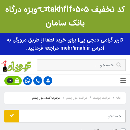
کد تخفیف takhfif0505👈ویژه درگاه
بانک سامان
کاربر گرامی دیجی پی! برای خرید لطفا از طریق مرورگر، به
آدرس mehr9mah.ir مراجعه فرمایید.
0
خانه
مراقبت پوست
مراقبت دور چشم
مرطوب کننده دور چشم