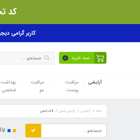
کد تخفیف akhfif0505
کاربر گرامی دیجی پی! ب
سبد خرید
0
آرایشی
مراقبت
مراقبت
بهداشت
پوست
مو
شخصی
خانه
آرایشی
آرایش ناخن
لاک ناخن
لا