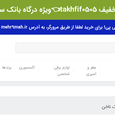
t👈ویژه درگاه بانک سامان
رای خرید لطفا از طریق مرورگر، به آدرس mehr9mah.ir مراجعه فرمایید.
عطر و
لوازم برقی
اکسسوری
برندها
اسپری
شخصی
ک ناخن