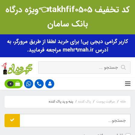
کد تخفیف takhfif0505👈ویژه درگاه
بانک سامان
کاربر گرامی دیجی پی! برای خرید لطفا از طریق مرورگر، به
آدرس mehr9mah.ir مراجعه فرمایید.
0
خانه
مراقبت پوست
پاک کننده
پنبه و پد پاک کننده