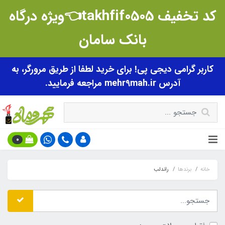
کد تخفیف takhfif0505👈ویژه درگاه
بانک سامان
کاربر گرامی دیجی پی! برای خرید لطفا از طریق مرورگر، به
آدرس mehr9mah.ir مراجعه فرمایید.
0
خانه
برندها
راندلب