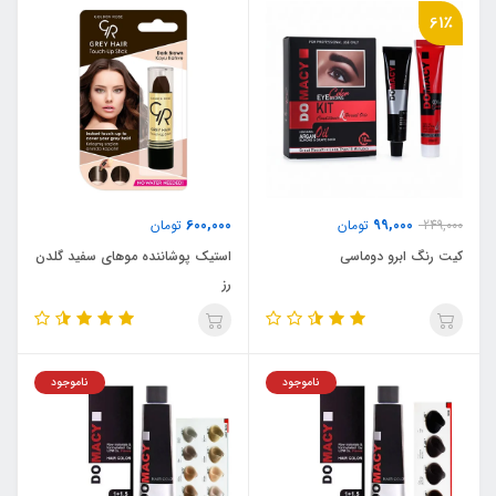
61٪
600,000
99,000
249,000
تومان
تومان
کیت رنگ ابرو دوماسی
استیک پوشاننده موهای سفید گلدن
رز
ناموجود
ناموجود