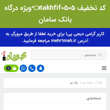
کد تخفیف takhfif0505👈ویژه درگاه
بانک سامان
کاربر گرامی دیجی پی! برای خرید لطفا از طریق مرورگر، به
آدرس mehr9mah.ir مراجعه فرمایید.
0
خانه
مراقبت مو
رنگ مو
دسته‌بندی