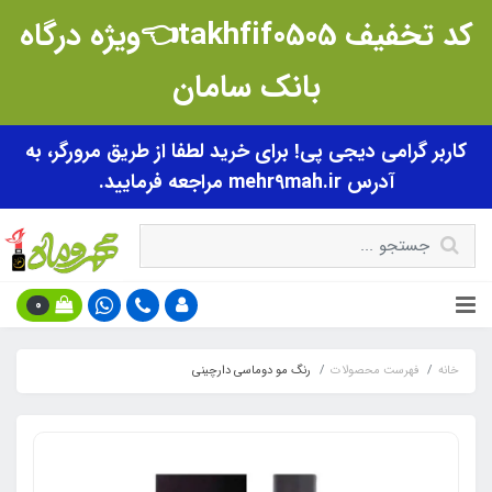
کد تخفیف takhfif0505👈ویژه درگاه
بانک سامان
کاربر گرامی دیجی پی! برای خرید لطفا از طریق مرورگر، به
آدرس mehr9mah.ir مراجعه فرمایید.
0
خانه
فهرست محصولات
رنگ مو دوماسی دارچینی