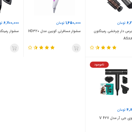
6,700,000
1,450,000
6,2
تومان
تومان
تو
رس دار چرخشی رمینگتون
سشوار مسافرتی کویین مدل HD320
سشوار رمینگتون 
ناموجود
4,8
تومان
 جی آر مدل V 427