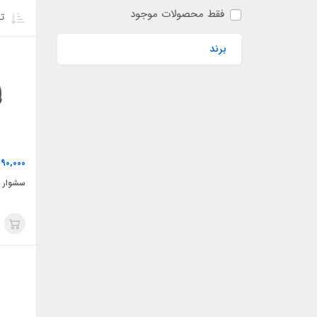
فقط محصولات موجود
تر
برند
90,000
سشوار حر