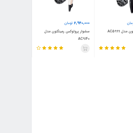
6,940,000
مان
تومان
مدل AC5999
سشوار پرولوکس رمینگتون مدل
AC9140