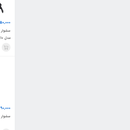
50,000
سشوار ب
مدل AS8810
90,000
سشوار وی