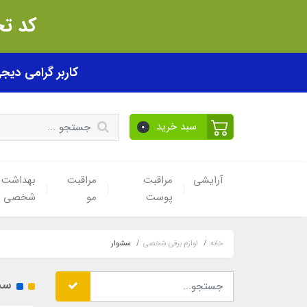
کد تخفیف akhfif0505
کاربر گرامی دیجی پی! ب
سبد خرید
0
آرایشی
مراقبت
مراقبت
بهداشت
پوست
مو
شخصی
خانه
لوازم برقی شخصی
سشوار
سش