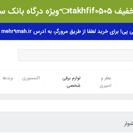
t👈ویژه درگاه بانک سامان
رای خرید لطفا از طریق مرورگر، به آدرس mehr9mah.ir مراجعه فرمایید.
عطر و
لوازم برقی
اکسسوری
برندها
اسپری
شخصی
وار