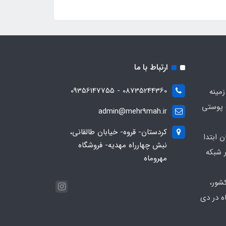
ارتباط با ما
08735244360 - 09356147755
زمینه
 پوستی
admin@mehr9mah.ir
کردستان- قروه- خیابان طالقانی،
ن ابتدا
نبش چهارراه مهدیه- فروشگاه
 شبکه
مهروماه
شور،
ه در دی