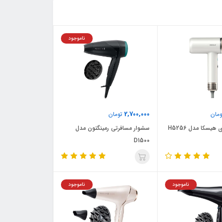
ناموجود
2,700,000
مان
تومان
هیسکا مدل H5256
سشوار مسافرتی رمینگتون مدل
D1500
ناموجود
ناموجود