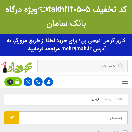
کد تخفیف takhfif0505👈ویژه درگاه
بانک سامان
کاربر گرامی دیجی پی! برای خرید لطفا از طریق مرورگر، به
آدرس mehr9mah.ir مراجعه فرمایید.
0
خانه
برندها
ایزدین