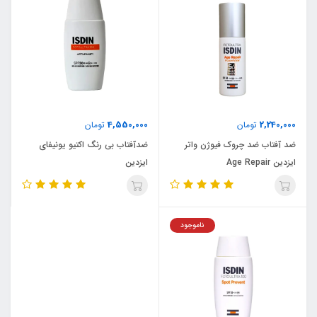
4,550,000
2,240,000
تومان
تومان
ضد آفتاب ضد چروک فیوژن واتر
ضدآفتاب بی رنگ اکتیو یونیفای
ایزدین Age Repair
ایزدین
ناموجود