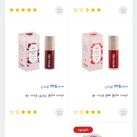
425,000
425,000
تومان
تومان
تینت مایع هلو ویت یو
تینت مایع رزبری ویت یو
ناموجود