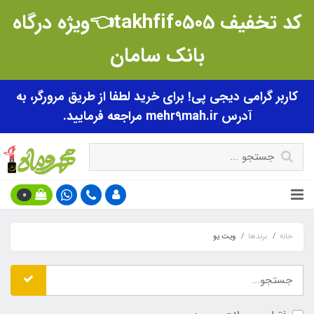
کد تخفیف takhfif0505👈ویژه درگاه
بانک سامان
کاربر گرامی دیجی پی! برای خرید لطفا از طریق مرورگر، به
آدرس mehr9mah.ir مراجعه فرمایید.
0
خانه
برندها
ویت یو