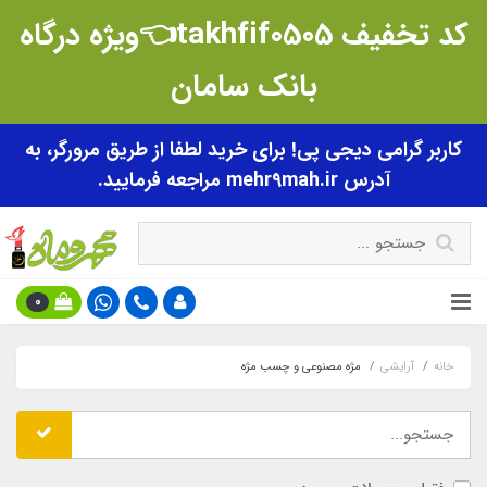
کد تخفیف takhfif0505👈ویژه درگاه
بانک سامان
کاربر گرامی دیجی پی! برای خرید لطفا از طریق مرورگر، به
آدرس mehr9mah.ir مراجعه فرمایید.
0
خانه
آرایشی
مژه مصنوعی و چسب مژه