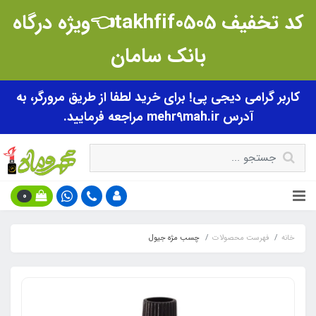
کد تخفیف takhfif0505👈ویژه درگاه
بانک سامان
کاربر گرامی دیجی پی! برای خرید لطفا از طریق مرورگر، به
آدرس mehr9mah.ir مراجعه فرمایید.
0
خانه
فهرست محصولات
چسب مژه جیول