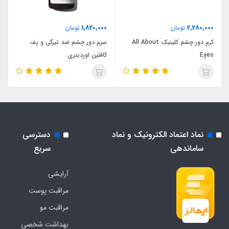
1,820,000
2,280,000
تومان
تومان
کرم دور چشم کلینیک All About
سرم دور چشم ضد تیرگی و پف
Eyes
کافئین اوردینری
نماد اعتماد الکترونیک و نماد
دسترسی
ساماندهی
سریع
آرایشی
مراقبت پوست
مراقبت مو
بهداشت شخصی