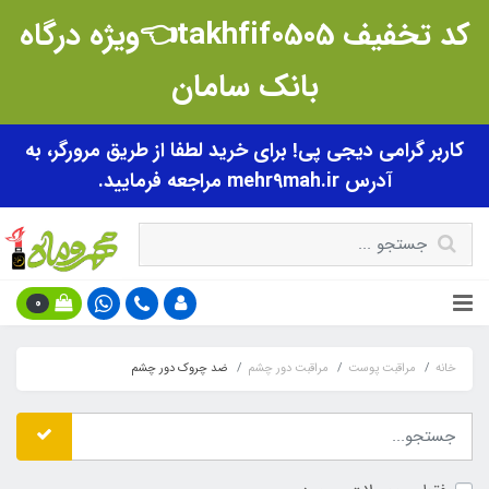
کد تخفیف takhfif0505👈ویژه درگاه
بانک سامان
کاربر گرامی دیجی پی! برای خرید لطفا از طریق مرورگر، به
آدرس mehr9mah.ir مراجعه فرمایید.
0
خانه
مراقبت پوست
مراقبت دور چشم
ضد چروک دور چشم