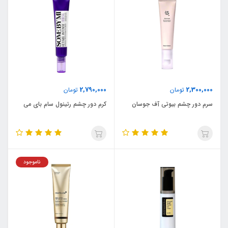
2,790,000
2,300,000
تومان
تومان
سرم دور چشم بیوتی آف جوسان
کرم دور چشم رتینول سام بای می
ناموجود