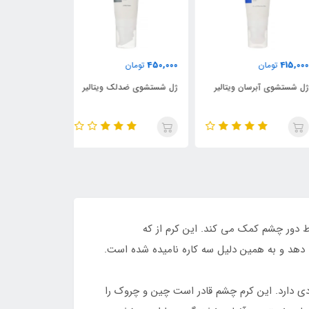
440,000
450,000
415,
تومان
تومان
تومان
شستشوی آبرسان ویتالیر
ژل شستشوی ضدلک ویتالیر
ژل شستشوی پ
ویتالیر
ف شدن حلقه های سیاه و خطوط دور چشم کمک می کند. این کرم از که
دهد و به همین دلیل سه کاره نامیده شده است.
ور چشم فواید متعددی دارد. این کرم چشم قادر است چین و چروک را