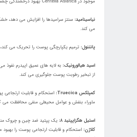
موجود در Centella Asiatica بهبود درخشندگی چشم‌های خسته و ایجاد ظاهری جوان‌تر را هدف قرار می‌دهند.
نیاسینامید:
سنتز سرامیدها را افزایش می دهد، خشکی،
می کند.
پانتنول:
ترمیم یکپارچگی پوست را تحریک می کند، ق
اسید هیالورونیک:
به لایه های عمیق اپیدرم نفوذ م
از تبخیر رطوبت پوست جلوگیری می کند.
کمپلکس Truecica:
استحکام و قابلیت ارتجاعی پو
ماوراء بنفش و عوامل محیطی منفی محافظت می کن
استیل هگزاپپتید ۸:
یک پپتید ضد چین و چروک منحص
کلاژن:
استحکام و قابلیت ارتجاعی پوست را بهبود 