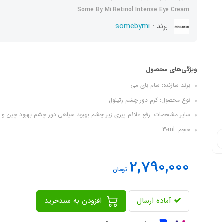
Some By Mi Retinol Intense Eye Cream
برند :
somebymi
ویژگی‌های محصول
برند سازنده: سام بای می
نوع محصول: کرم دور چشم رتینول
سایر مشخصات: رفع علائم پیری زیر چشم بهبود سیاهی دور چشم بهبود چین 
حجم: 30ml
2,790,000
تومان
آماده ارسال
افزودن به سبدخرید