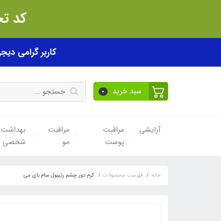
کد تخفیف akhfif0505
کاربر گرامی دیجی پی! ب
سبد خرید
0
آرایشی
مراقبت
مراقبت
بهداشت
پوست
مو
شخصی
خانه
فهرست محصولات
کرم دور چشم رتینول سام بای می