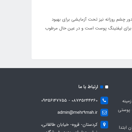
ر چشم روزانه نیز تحت آزمایشی برای بهبود
ی برای لیفتینگ پوست است و در عین حال مرطوب
ارتباط با ما
08735244360 - 09356147755
زمینه
 پوستی
admin@mehr9mah.ir
کردستان- قروه- خیابان طالقانی،
ن ابتدا