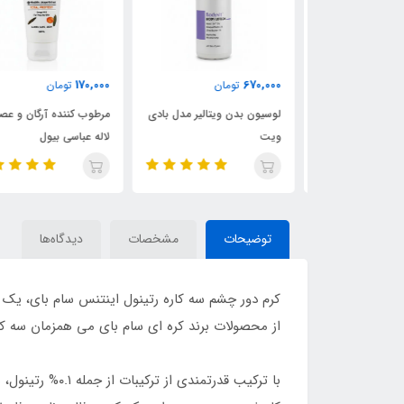
170,000
670,000
ن
تومان
تومان
صورت تایم
لوسیون بدن ویتالیر مدل بادی
مرطوب کننده آرگان و عصاره
ویت
لاله عباسی بیول
توضیحات
مشخصات
دیدگاه‌ها
از محصولات برند کره ای سام بای می همزمان سه ک
با ترکیب قدرتم