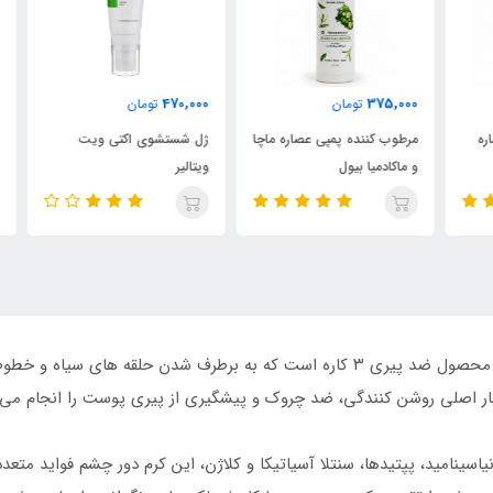
000
470,000
375,000
تومان
تومان
مرطوب کننده پمپی عصاره ماچا
ژل شستشوی اکتی‌ ویت
ژل 
و ماکادمیا بیول
ویتالیر
کرم دور چشم سه کاره رتینول اینتنس سام بای، یک محصول ضد پیری ۳ کاره است که به برطر
ار اصلی روشن کنندگی، ضد چروک و پیشگیری از پیری پوست را انجام می 
ندی از ترکیبات از جمله ۰.۱% رتینول، نیاسینامید، پپتیدها، سنتلا آسیاتیکا و کلاژن، این کرم د