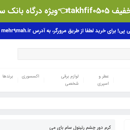
t👈ویژه درگاه بانک سامان
رای خرید لطفا از طریق مرورگر، به آدرس mehr9mah.ir مراجعه فرمایید.
عطر و
لوازم برقی
اکسسوری
برندها
اسپری
شخصی
کرم دور چشم رتینول سام بای می