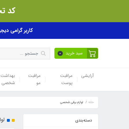
کد تخفیف akhfif0505
کاربر گرامی دیجی پی! ب
سبد خرید
0
آرایشی
مراقبت
مراقبت
بهداشت
پوست
مو
شخصی
خانه
لوازم برقی شخصی
لو
دسته‌بندی