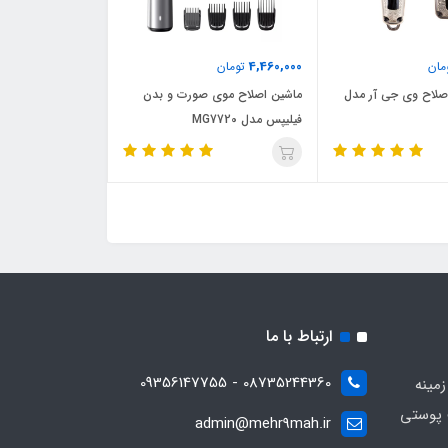
4,460,000
مان
تومان
لاح وی جی آر مدل
ماشین اصلاح موی صورت و بدن
فیلیپس مدل MG7720
ارتباط با ما
08735244360 - 09356147755
زمینه
 پوستی
admin@mehr9mah.ir