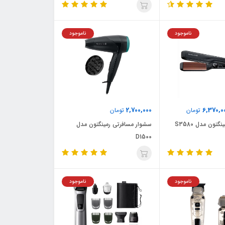
ناموجود
ناموجود
2,700,000
6,370,0
تومان
تومان
گتون مدل S3580
سشوار مسافرتی رمینگتون مدل
D1500
ناموجود
ناموجود