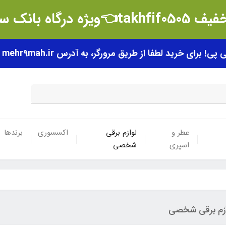
t👈ویژه درگاه بانک سامان
رای خرید لطفا از طریق مرورگر، به آدرس mehr9mah.ir مراجعه فرمایید.
عطر و
لوازم برقی
اکسسوری
برندها
اسپری
شخصی
ازم برقی شخصی