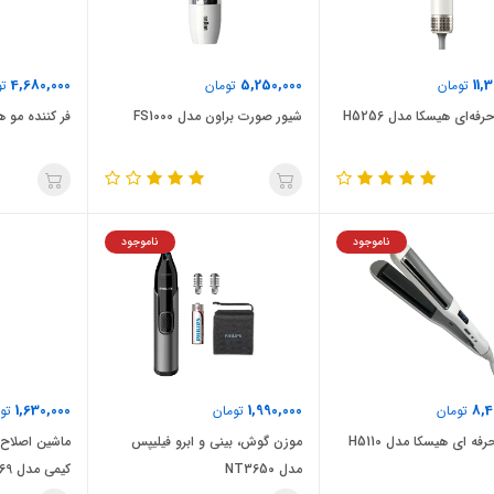
4,680,000
5,250,000
11,
تومان
تومان
تو
فه‌ای هیسکا مدل H5256
شیور صورت براون مدل FS1000
فر کننده مو هیس
ناموجود
ناموجود
1,630,000
1,990,000
8,4
تومان
تومان
توم
رفه ای هیسکا مدل H5110
موزن گوش، بینی و ابرو فیلیپس
ماشین اصلاح
مدل NT3650
کیمی مدل KM-2269