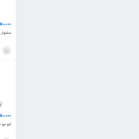
350,000
سشوار حر
50,000
اتو مو ح