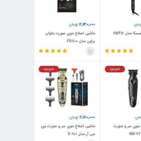
4,130,000
مان
تومان
کا مدل H5416
ماشین اصلاح موی صورت بانوان
براون مدل FS1100
ناموجود
ناموجود
2,180,000
ان
تومان
 موی سر و صورت
ماشین اصلاح موی سر و صورت وی
جی آر مدل V-901