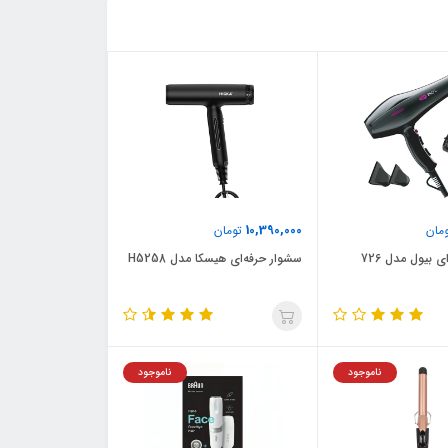
10,390,000
مان
تومان
 بیول مدل 726
سشوار حرفه‌ای هیسکا مدل H5258
ناموجود
ناموجود