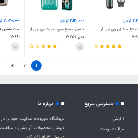
3,020,000
2,120,000
2,
تومان
تومان
تو
اصلاح خط زن وی جی آر
ماشین اصلاح موی صورت وی جی آر
ست ماشین اص
مدل V-357
V-641
2
1
دسترسی سریع
درباره ما
فروشگاه مهروماه فعالیت خود را در 
آرایشی
فروش محصولات آرایشی و مراقبت
مراقبت پوست
در سال 1403 آغاز کرد.