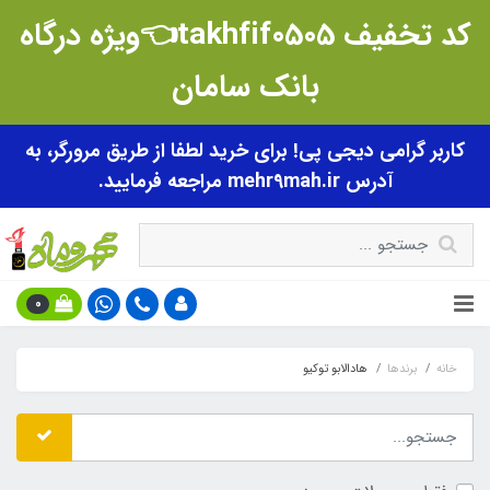
کد تخفیف takhfif0505👈ویژه درگاه
بانک سامان
کاربر گرامی دیجی پی! برای خرید لطفا از طریق مرورگر، به
آدرس mehr9mah.ir مراجعه فرمایید.
0
خانه
برندها
هادالابو توکیو