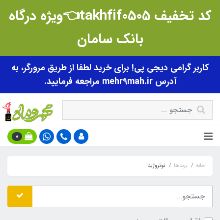
کد تخفیف takhfif0505👈ویژه درگاه
بانک سامان
کاربر گرامی دیجی پی! برای خرید لطفا از طریق مرورگر، به
آدرس mehr9mah.ir مراجعه فرمایید.
0
خانه
برندها
نوتروژینا