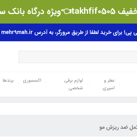
t👈ویژه درگاه بانک سامان
رای خرید لطفا از طریق مرورگر، به آدرس mehr9mah.ir مراجعه فرمایید.
عطر و
لوازم برقی
اکسسوری
برندها
اسپری
شخصی
مل ضد ریزش مو