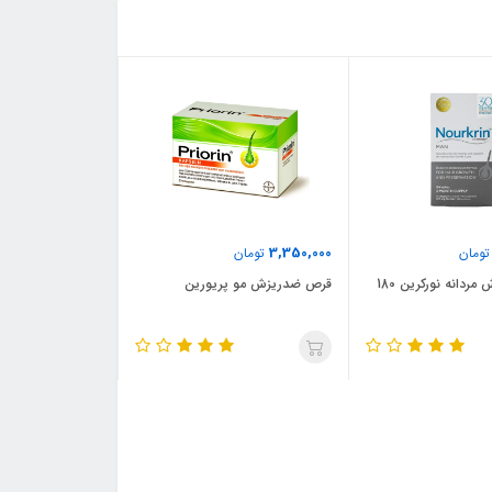
3,350,000
ومان
تومان
قرص ضدریزش مردانه نورکرین 180
قرص ضدریزش مو پریورین