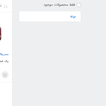
فقط محصولات موجود
تر
برند
390,000
پک ضدر