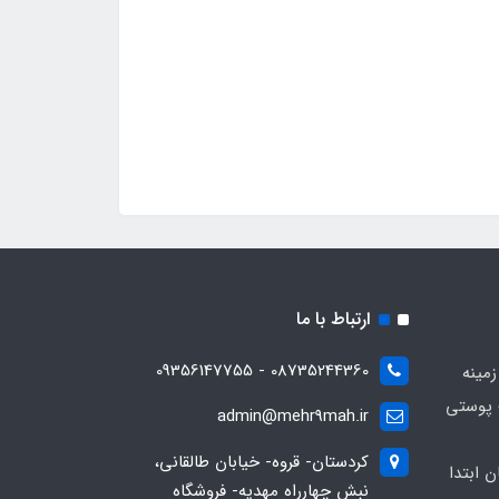
ارتباط با ما
08735244360 - 09356147755
زمینه
 پوستی
admin@mehr9mah.ir
کردستان- قروه- خیابان طالقانی،
ن ابتدا
نبش چهارراه مهدیه- فروشگاه