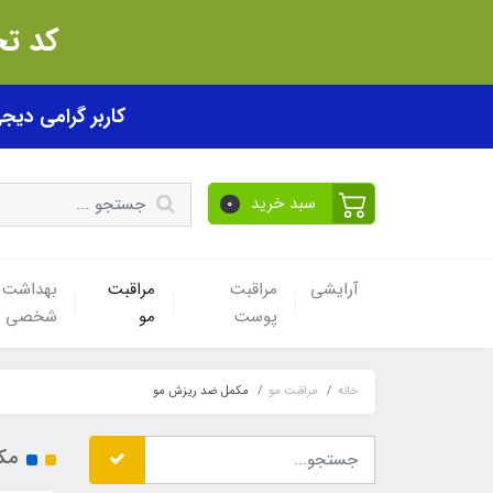
کد تخفیف akhfif0505
کاربر گرامی دیجی پی! ب
سبد خرید
0
آرایشی
مراقبت
مراقبت
بهداشت
پوست
مو
شخصی
خانه
مراقبت مو
مکمل ضد ریزش مو
مک