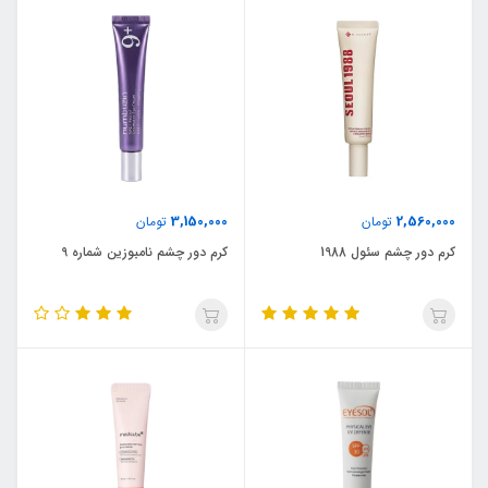
3,150,000
2,560,000
تومان
تومان
کرم دور چشم سئول 1988
کرم دور چشم نامبوزین شماره 9