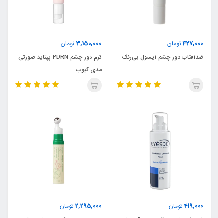
3,150,000
427,000
تومان
تومان
ضدآفتاب دور چشم آیسول بی‌رنگ
کرم دور چشم PDRN پپتاید صورتی
مدی کیوب
2,295,000
419,000
تومان
تومان