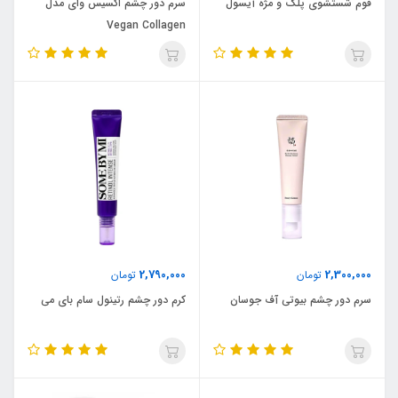
فوم شستشوی پلک و مژه آیسول
سرم دور چشم اکسیس وای مدل
Vegan Collagen
2,790,000
2,300,000
تومان
تومان
سرم دور چشم بیوتی آف جوسان
کرم دور چشم رتینول سام بای می