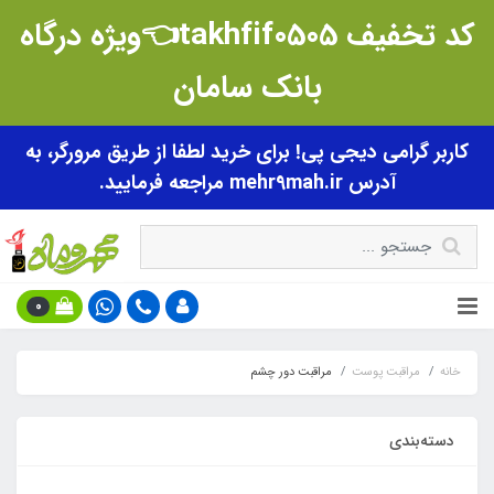
کد تخفیف takhfif0505👈ویژه درگاه
بانک سامان
کاربر گرامی دیجی پی! برای خرید لطفا از طریق مرورگر، به
آدرس mehr9mah.ir مراجعه فرمایید.
0
خانه
مراقبت پوست
مراقبت دور چشم
دسته‌بندی