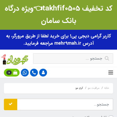
کد تخفیف takhfif0505👈ویژه درگاه
بانک سامان
کاربر گرامی دیجی پی! برای خرید لطفا از طریق مرورگر، به
آدرس mehr9mah.ir مراجعه فرمایید.
0
خانه
مراقبت مو
کرم مو