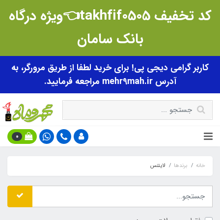
کد تخفیف takhfif0505👈ویژه درگاه
بانک سامان
کاربر گرامی دیجی پی! برای خرید لطفا از طریق مرورگر، به
آدرس mehr9mah.ir مراجعه فرمایید.
0
خانه
برندها
لایتنس