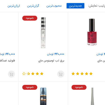
تیب نمایش:
جدیدترین
محبوب‌ترین
گران‌ترین
ارزان‌ترین
ناموجود
620,000
420,000
تومان
تومان
توما
ن مای
برق لب لومینوس مای
فلوئید ضدآفت
ناموجود
ناموجود