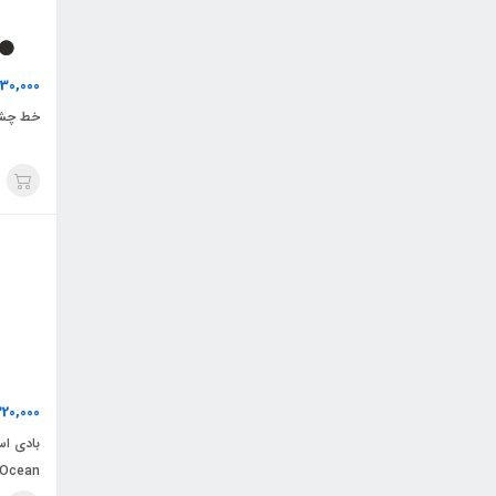
30,000
خط چشم
20,000
Ocean