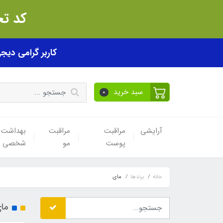
کد تخفیف akhfif0505
کاربر گرامی دیجی پی! ب
سبد خرید
0
آرایشی
مراقبت
مراقبت
بهداشت
پوست
مو
شخصی
خانه
برندها
مای
ما