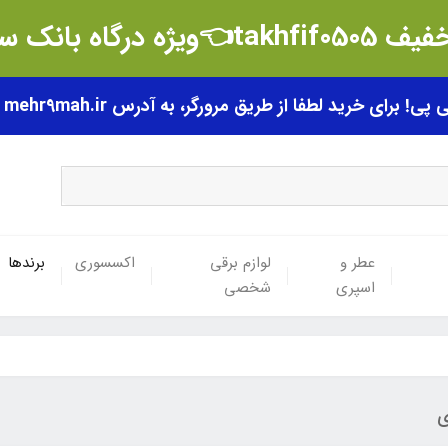
t👈ویژه درگاه بانک سامان
رای خرید لطفا از طریق مرورگر، به آدرس mehr9mah.ir مراجعه فرمایید.
عطر و
لوازم برقی
اکسسوری
برندها
اسپری
شخصی
ی