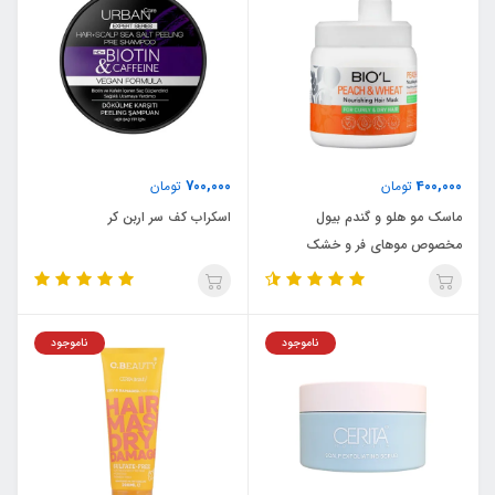
700,000
400,000
تومان
تومان
ماسک مو هلو و گندم بیول
اسکراب کف سر اربن کر
مخصوص موهای فر و خشک
ناموجود
ناموجود