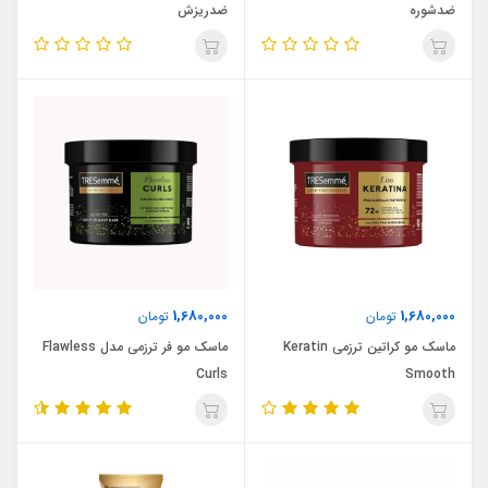
ضدشوره
ضدریزش
1,680,000
1,680,000
تومان
تومان
ماسک مو کراتین ترزمی Keratin
ماسک مو فر ترزمی مدل Flawless
Curls
Smooth