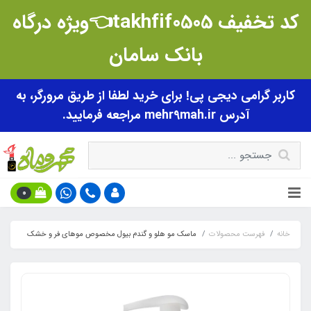
کد تخفیف takhfif0505👈ویژه درگاه
بانک سامان
کاربر گرامی دیجی پی! برای خرید لطفا از طریق مرورگر، به
آدرس mehr9mah.ir مراجعه فرمایید.
0
خانه
فهرست محصولات
ماسک مو هلو و گندم بیول مخصوص موهای فر و خشک