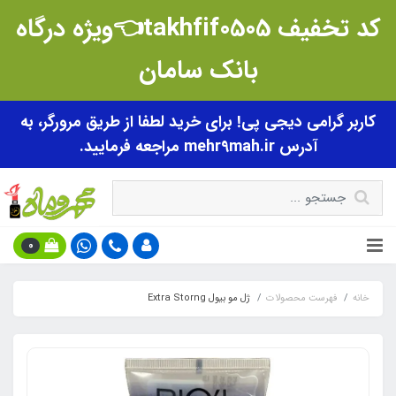
کد تخفیف takhfif0505👈ویژه درگاه
بانک سامان
کاربر گرامی دیجی پی! برای خرید لطفا از طریق مرورگر، به
آدرس mehr9mah.ir مراجعه فرمایید.
0
خانه
فهرست محصولات
ژل مو بیول Extra Storng