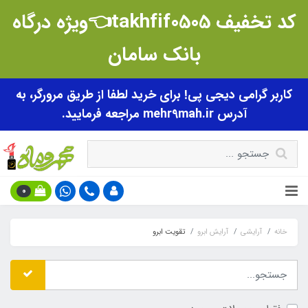
کد تخفیف takhfif0505👈ویژه درگاه
بانک سامان
کاربر گرامی دیجی پی! برای خرید لطفا از طریق مرورگر، به
آدرس mehr9mah.ir مراجعه فرمایید.
0
خانه
آرایشی
آرایش ابرو
تقویت ابرو