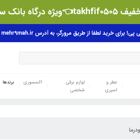
t👈ویژه درگاه بانک سامان
رای خرید لطفا از طریق مرورگر، به آدرس mehr9mah.ir مراجعه فرمایید.
عطر و
لوازم برقی
اکسسوری
برندها
اسپری
شخصی
ودرما