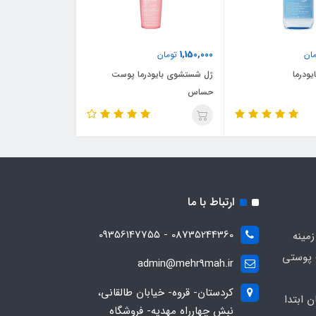
1,150,000
ان
تومان
یودرما
ژل شستشوی بایودرما پوست
حساس
ارتباط با ما
08735244360 - 09356147755
زمینه
 پوستی
admin@mehr9mah.ir
کردستان- قروه- خیابان طالقانی،
ن ابتدا
نبش چهارراه مهدیه- فروشگاه