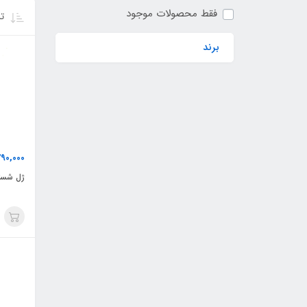
فقط محصولات موجود
تر
برند
90,000
ژل شست