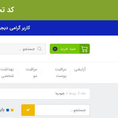
کد تخفیف akhfif0505
کاربر گرامی دیجی پی! ب
سبد خرید
0
آرایشی
مراقبت
مراقبت
بهداشت
پوست
مو
شخصی
خانه
برندها
بایودرما
بای