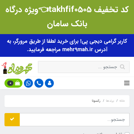
کد تخفیف takhfif0505👈ویژه درگاه
بانک سامان
کاربر گرامی دیجی پی! برای خرید لطفا از طریق مرورگر، به
آدرس mehr9mah.ir مراجعه فرمایید.
0
خانه
برندها
رکسونا