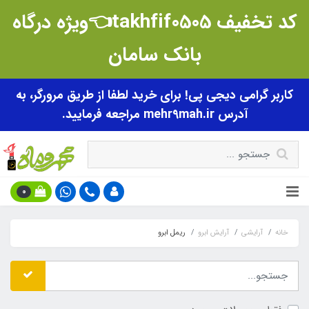
کد تخفیف takhfif0505👈ویژه درگاه
بانک سامان
کاربر گرامی دیجی پی! برای خرید لطفا از طریق مرورگر، به
آدرس mehr9mah.ir مراجعه فرمایید.
0
خانه
آرایشی
آرایش ابرو
ریمل ابرو