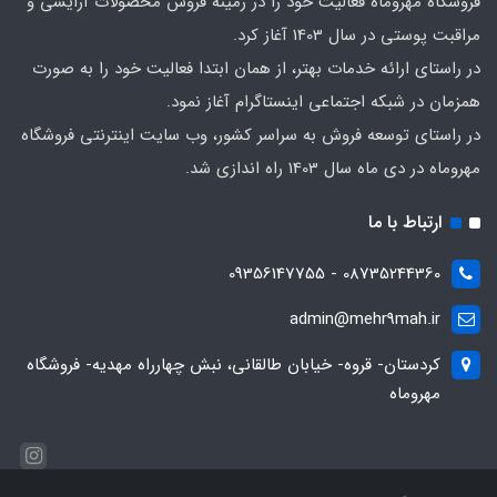
فروشگاه مهروماه فعالیت خود را در زمینه فروش محصولات آرایشی و
مراقبت پوستی در سال 1403 آغاز کرد.
در راستای ارائه خدمات بهتر، از همان ابتدا فعالیت خود را به صورت
همزمان در شبکه اجتماعی اینستاگرام آغاز نمود.
در راستای توسعه فروش به سراسر کشور، وب سایت اینترنتی فروشگاه
مهروماه در دی ماه سال 1403 راه اندازی شد.
ارتباط با ما
08735244360 - 09356147755
admin@mehr9mah.ir
کردستان- قروه- خیابان طالقانی، نبش چهارراه مهدیه- فروشگاه
مهروماه