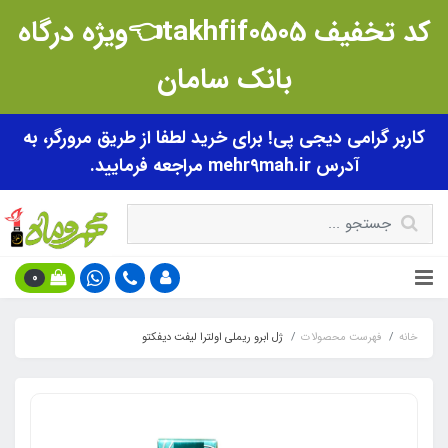
کد تخفیف takhfif0505👈ویژه درگاه
بانک سامان
کاربر گرامی دیجی پی! برای خرید لطفا از طریق مرورگر، به
آدرس mehr9mah.ir مراجعه فرمایید.
0
خانه
فهرست محصولات
ژل ابرو ریملی اولترا لیفت دیفکتو