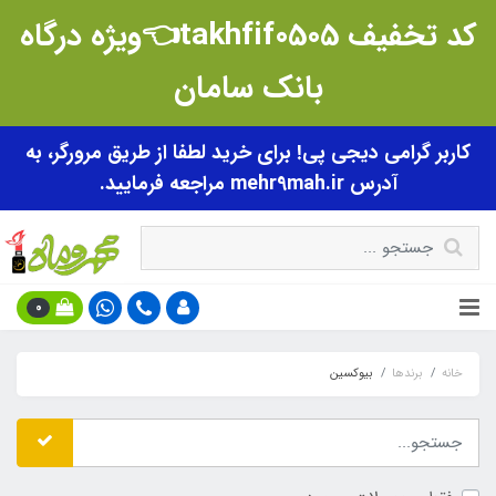
کد تخفیف takhfif0505👈ویژه درگاه
بانک سامان
کاربر گرامی دیجی پی! برای خرید لطفا از طریق مرورگر، به
آدرس mehr9mah.ir مراجعه فرمایید.
0
خانه
برندها
بیوکسین