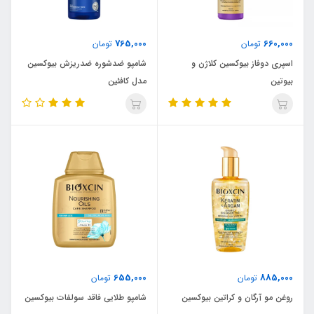
765,000
660,000
تومان
تومان
اسپری دوفاز بیوکسین کلاژن و
شامپو ضدشوره ضدریزش بیوکسین
بیوتین
مدل کافئین
655,000
885,000
تومان
تومان
روغن مو آرگان و کراتین بیوکسین
شامپو طلایی فاقد سولفات بیوکسین