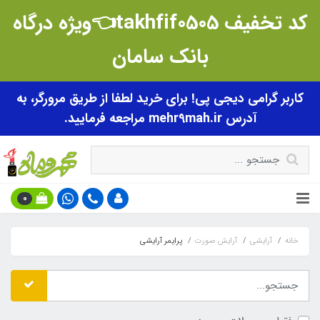
کد تخفیف takhfif0505👈ویژه درگاه
بانک سامان
کاربر گرامی دیجی پی! برای خرید لطفا از طریق مرورگر، به
آدرس mehr9mah.ir مراجعه فرمایید.
0
خانه
آرایشی
آرایش صورت
پرایمر آرایشی