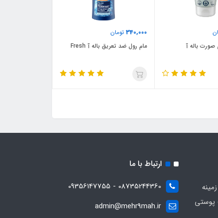
340,000
ن
تومان
ورت باله آ
مام رول ضد تعریق باله آ Fresh
ارتباط با ما
08735244360 - 09356147755
زمینه
 پوستی
admin@mehr9mah.ir