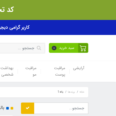
کد تخفیف akhfif0505
کاربر گرامی دیجی پی! ب
سبد خرید
0
آرایشی
مراقبت
مراقبت
بهداشت
پوست
مو
شخصی
خانه
برندها
باله آ
بال