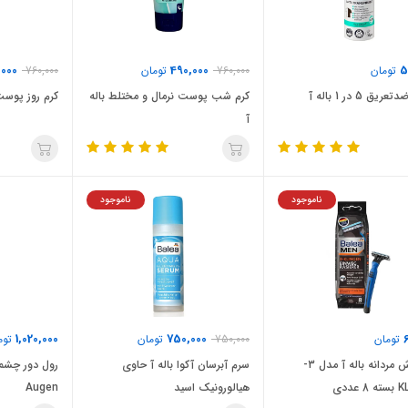
,000
490,000
5
تومان
760,000
تومان
760,000
ق 5 در 1 باله آ
کرم شب پوست نرمال و مختلط باله
کرم روز پوست
آ
ناموجود
ناموجود
1,020,000
750,000
تومان
750,000
تومان
توم
خودتراش مردانه باله آ مدل 3-
سرم آبرسان آکوا باله آ حاوی
عددی
هیالورونیک اسید
Augen