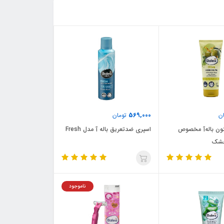
569,000
ن
تومان
ون باله‌آ مخصوص
اسپری ضدتعریق باله آ مدل Fresh
خشک
ناموجود