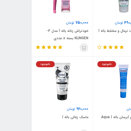
750,000
490
تومان
تومان
 نرمال و مختلط باله آ
خودتراش زنانه باله آ مدل 3-
KLINGEN بسته 8 عددی
ناموجود
ناموجود
920,000
ان
تومان
رول دور چشم آبرسان باله آ Aqua
ماسک زغالی باله آ