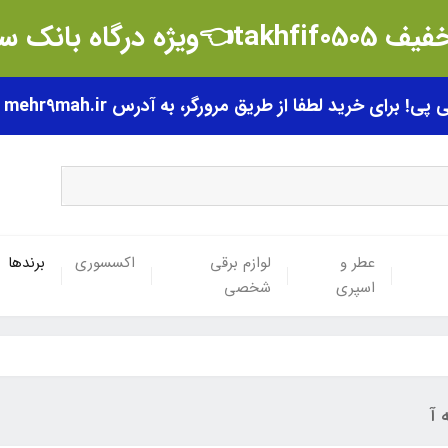
t👈ویژه درگاه بانک سامان
رای خرید لطفا از طریق مرورگر، به آدرس mehr9mah.ir مراجعه فرمایید.
عطر و
لوازم برقی
اکسسوری
برندها
اسپری
شخصی
ه آ