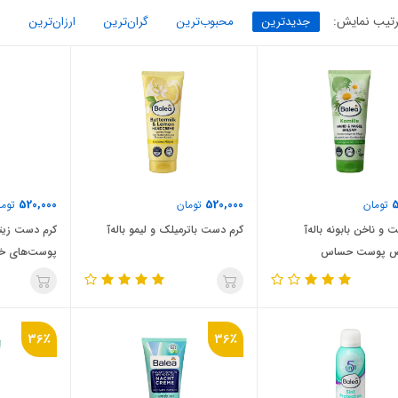
تیب نمایش:
جدیدترین
محبوب‌ترین
گران‌ترین
ارزان‌ترین
520,000
520,000
5
تومان
تومان
توما
و ناخن بابونه باله‌آ
کرم دست باترمیلک و لیمو باله‌آ
کرم دست زیت
 پوست‌ حساس
پوست‌های 
36٪
36٪