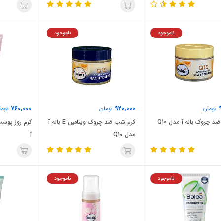
ناموجود
ناموجود
760,000
920,000
تومان
تومان
توما
ضد چروک باله آ مدل Q10
کرم شب ضد چروک ویتامین E باله آ
کرم روز پوس
مدل Q10
آ
ناموجود
ناموجود