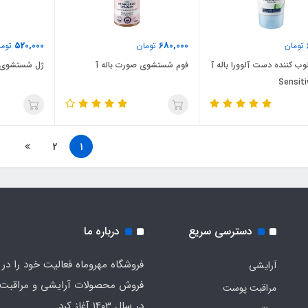
520,000
680,000
تومان
تومان
توما
وب کننده دست آلوورا باله آ
فوم شستشوی صورت باله آ
ژل شستشوی ص
2
1
دسترسی سریع
درباره ما
فروشگاه مهروماه فعالیت خود را در 
آرایشی
فروش محصولات آرایشی و مراقبت
مراقبت پوست
در سال 1403 آغاز کرد.