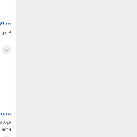
69,000
اسپری ضدتعری
600,000
KLINGEN بسته 8 