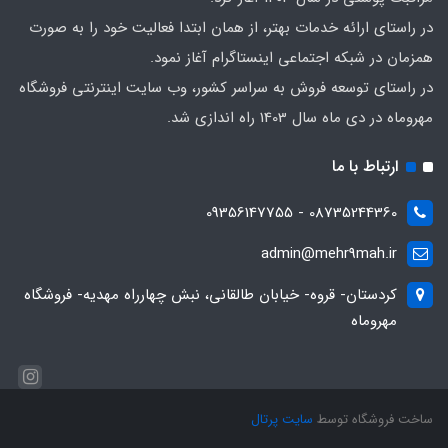
در راستای ارائه خدمات بهتر، از همان ابتدا فعالیت خود را به صورت
همزمان در شبکه اجتماعی اینستاگرام آغاز نمود.
در راستای توسعه فروش به سراسر کشور، وب سایت اینترنتی فروشگاه
مهروماه در دی ماه سال 1403 راه اندازی شد.
ارتباط با ما
08735244360 - 09356147755
admin@mehr9mah.ir
کردستان- قروه- خیابان طالقانی، نبش چهارراه مهدیه- فروشگاه
مهروماه
ساخت فروشگاه توسط
سایت پرتال