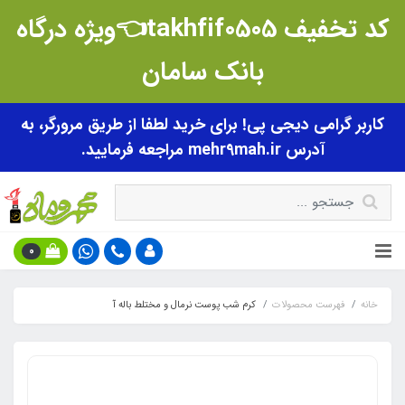
کد تخفیف takhfif0505👈ویژه درگاه
بانک سامان
کاربر گرامی دیجی پی! برای خرید لطفا از طریق مرورگر، به
آدرس mehr9mah.ir مراجعه فرمایید.
0
خانه
فهرست محصولات
کرم شب پوست نرمال و مختلط باله آ